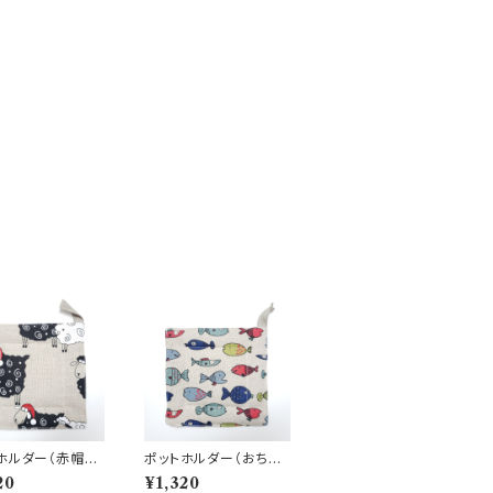
ホルダー（赤帽子
ポットホルダー（おちゃ
）
め魚）
20
¥1,320