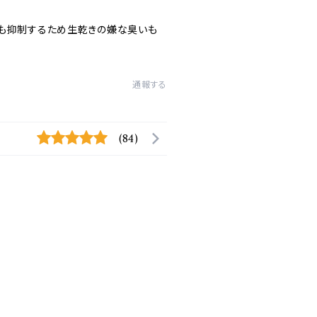
も抑制するため生乾きの嫌な臭いも
通報する
(84)