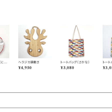
(にわ
ヘラジカ鍋敷き
トートバッグ（さかな）
トート
ッグ)
¥4,950
¥3,080
¥3,0