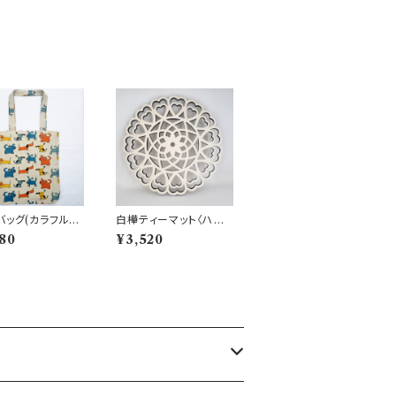
バッグ(カラフルド
白樺ティーマット〈ハー
ト〉
80
¥3,520