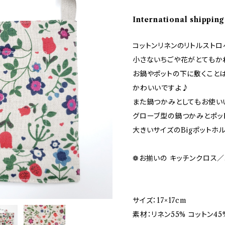
International shipping
コットンリネンのリトルストロ
小さないちごや花がとてもか
お鍋やポットの下に敷くこと
かわいいですよ♪
また鍋つかみとしてもお使い
グローブ型の鍋つかみとポッ
大きいサイズのBigポットホ
❁お揃いの キッチンクロス／
サイズ：17×17cm
素材：リネン55% コットン45