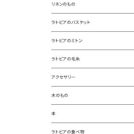
テーブルクロス
リネンのもの
テーブルランナー
キッチンアイテム
ラトビアのバスケット
エプロン
コースター
バッグ
ラトビアのミトン
鍋つかみ
ランチバッグ
ブランケット
クッションカバー
ラトビアの毛糸
ポットホルダー
トートバッグ
ランチョンマット
ハンカチ
アクセサリー
キッチンクロス
ポーチ
白樺ピアス
木のもの
ティーコゼー
白樺ブローチ
白樺コースター
本
ランチョンマット
BALTU ROTAS
白樺ティーマット
ラトビアの食べ物