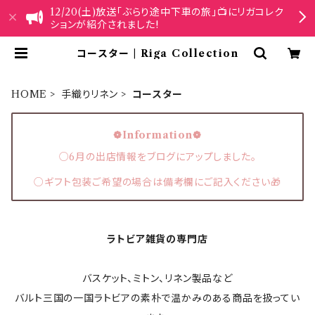
12/20(土)放送「ぶらり途中下車の旅」📺にリガコレク
ションが紹介されました!
コースター | Riga Collection
HOME
手織りリネン
コースター
❁Information❁
○6月の出店情報をブログにアップしました。
○ギフト包装ご希望の場合は備考欄にご記入ください🎁
ラトビア雑貨の専門店
バスケット、ミトン、リネン製品など
バルト三国の一国ラトビアの素朴で温かみのある商品を扱ってい