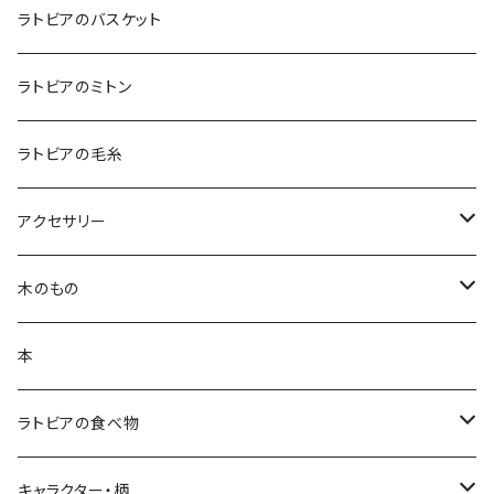
テーブルランナー
キッチンアイテム
ラトビアのバスケット
エプロン
コースター
バッグ
ラトビアのミトン
鍋つかみ
ランチバッグ
ブランケット
クッションカバー
ラトビアの毛糸
ポットホルダー
トートバッグ
ランチョンマット
ハンカチ
アクセサリー
キッチンクロス
ポーチ
白樺ピアス
木のもの
ティーコゼー
白樺ブローチ
白樺コースター
本
ランチョンマット
BALTU ROTAS
白樺ティーマット
ラトビアの食べ物
ピアス
ラトビアのミトンピアス／イヤリング
キッチン雑貨
手摘みハーブティー
キャラクター・柄