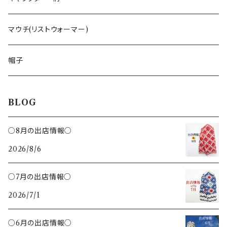
ペンダント
くるみ割り
ミトンブロッカー
ライ麦パン
花柄
マウチ(リストウォーマー)
ブローチ
レモン絞り
ジンジャークッキー
いぬ
帽子
カッティングボード
ねこ
BLOG
鍋敷き
ハチ
○8月の出店情報○
トング
2026/8/6
さかな
クリップ
○7月の出店情報○
ハリネズミ
2026/7/1
バターナイフ
ひつじ
○6月の出店情報○