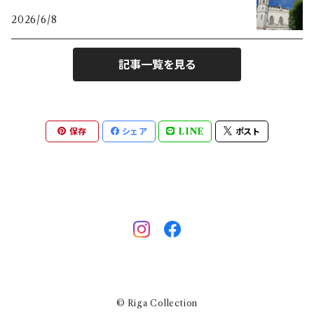
ヘラ
2026/6/8
とり
記事一覧を見る
キツネ
キッチン
保存
シェア
LINE
ポスト
ストライプ
いちご
キノコ
エルク
© Riga Collection