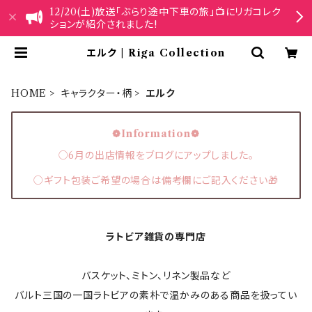
12/20(土)放送「ぶらり途中下車の旅」📺にリガコレク
ションが紹介されました!
エルク | Riga Collection
HOME
キャラクター・柄
エルク
❁Information❁
○6月の出店情報をブログにアップしました。
○ギフト包装ご希望の場合は備考欄にご記入ください🎁
ラトビア雑貨の専門店
バスケット、ミトン、リネン製品など
バルト三国の一国ラトビアの素朴で温かみのある商品を扱ってい