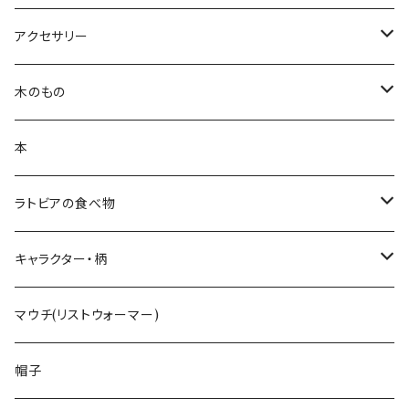
ポットホルダー
トートバッグ
ランチョンマット
ハンカチ
アクセサリー
キッチンクロス
ポーチ
白樺ピアス
木のもの
ティーコゼー
白樺ブローチ
白樺コースター
本
ランチョンマット
BALTU ROTAS
白樺ティーマット
ラトビアの食べ物
ピアス
ラトビアのミトンピアス／イヤリング
キッチン雑貨
手摘みハーブティー
キャラクター・柄
ペンダント
くるみ割り
ミトンブロッカー
ライ麦パン
花柄
マウチ(リストウォーマー)
ブローチ
レモン絞り
ジンジャークッキー
いぬ
帽子