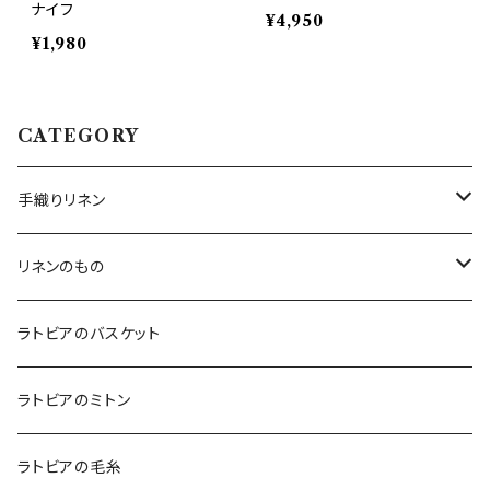
ナイフ
¥4,950
¥1,980
CATEGORY
手織りリネン
テーブルクロス
リネンのもの
テーブルランナー
キッチンアイテム
ラトビアのバスケット
エプロン
コースター
バッグ
ラトビアのミトン
鍋つかみ
ランチバッグ
ブランケット
クッションカバー
ラトビアの毛糸