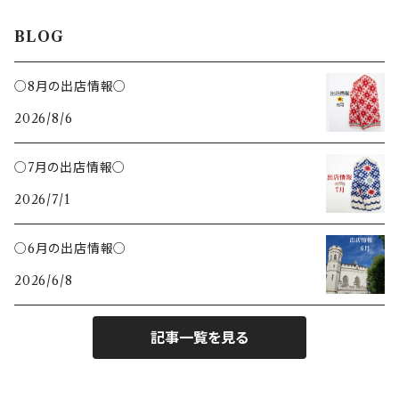
カッティングボード
ねこ
BLOG
鍋敷き
ハチ
○8月の出店情報○
トング
2026/8/6
さかな
クリップ
○7月の出店情報○
ハリネズミ
2026/7/1
バターナイフ
ひつじ
○6月の出店情報○
ヘラ
2026/6/8
とり
記事一覧を見る
キツネ
キッチン