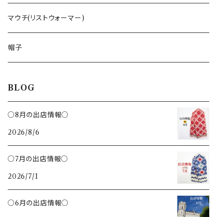
ペンダント
くるみ割り
ミトンブロッカー
ライ麦パン
花柄
マウチ(リストウォーマー)
ブローチ
レモン絞り
ジンジャークッキー
いぬ
帽子
カッティングボード
ねこ
BLOG
鍋敷き
ハチ
○8月の出店情報○
トング
2026/8/6
さかな
クリップ
○7月の出店情報○
ハリネズミ
2026/7/1
バターナイフ
ひつじ
○6月の出店情報○
ヘラ