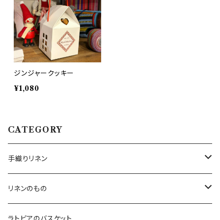
ジンジャークッキー
¥1,080
CATEGORY
手織りリネン
テーブルクロス
リネンのもの
テーブルランナー
キッチンアイテム
ラトビアのバスケット