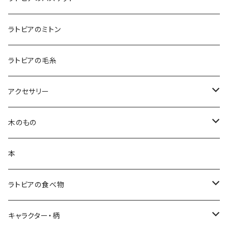
エプロン
コースター
バッグ
ラトビアのミトン
鍋つかみ
ランチバッグ
ブランケット
クッションカバー
ラトビアの毛糸
ポットホルダー
トートバッグ
ランチョンマット
ハンカチ
アクセサリー
キッチンクロス
ポーチ
白樺ピアス
木のもの
ティーコゼー
白樺ブローチ
白樺コースター
本
ランチョンマット
BALTU ROTAS
白樺ティーマット
ラトビアの食べ物
ピアス
ラトビアのミトンピアス／イヤリング
キッチン雑貨
手摘みハーブティー
キャラクター・柄