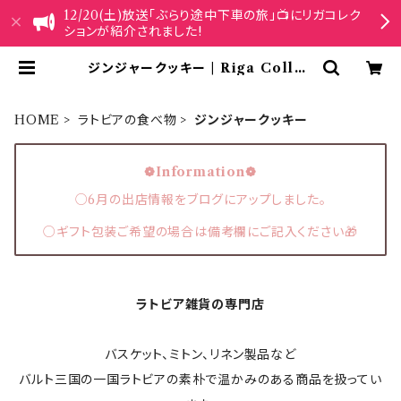
12/20(土)放送「ぶらり途中下車の旅」📺にリガコレク
ションが紹介されました!
ジンジャークッキー | Riga Collec
tion
HOME
ラトビアの食べ物
ジンジャークッキー
❁Information❁
○6月の出店情報をブログにアップしました。
○ギフト包装ご希望の場合は備考欄にご記入ください🎁
ラトビア雑貨の専門店
バスケット、ミトン、リネン製品など
バルト三国の一国ラトビアの素朴で温かみのある商品を扱ってい