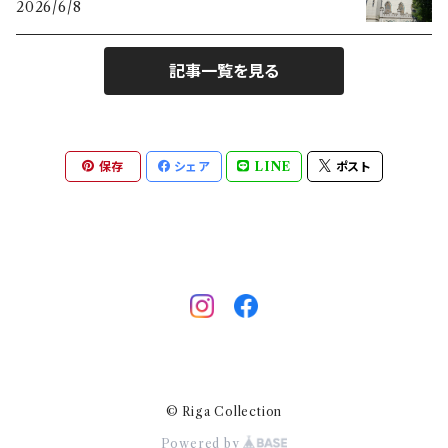
2026/6/8
とり
記事一覧を見る
キツネ
キッチン
保存
シェア
LINE
ポスト
ストライプ
いちご
キノコ
エルク
© Riga Collection
ヨット
Powered by