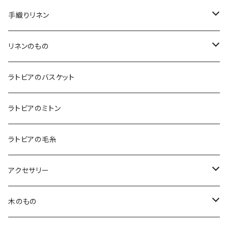
手織りリネン
テーブルクロス
リネンのもの
テーブルランナー
キッチンアイテム
ラトビアのバスケット
エプロン
コースター
バッグ
ラトビアのミトン
鍋つかみ
ランチバッグ
ブランケット
クッションカバー
ラトビアの毛糸
ポットホルダー
トートバッグ
ランチョンマット
ハンカチ
アクセサリー
キッチンクロス
ポーチ
白樺ピアス
木のもの
ティーコゼー