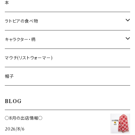
白樺ブローチ
白樺コースター
本
ランチョンマット
BALTU ROTAS
白樺ティーマット
ラトビアの食べ物
ピアス
ラトビアのミトンピアス／イヤリング
キッチン雑貨
手摘みハーブティー
キャラクター・柄
ペンダント
くるみ割り
ミトンブロッカー
ライ麦パン
花柄
マウチ(リストウォーマー)
ブローチ
レモン絞り
ジンジャークッキー
いぬ
帽子
カッティングボード
ねこ
BLOG
鍋敷き
ハチ
○8月の出店情報○
トング
2026/8/6
さかな