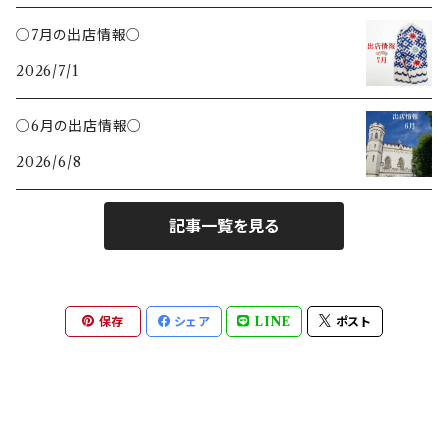
クリップ
○7月の出店情報○
ハリネズミ
2026/7/1
バターナイフ
ひつじ
○6月の出店情報○
ヘラ
2026/6/8
とり
記事一覧を見る
キツネ
キッチン
保存
シェア
LINE
ポスト
ストライプ
いちご