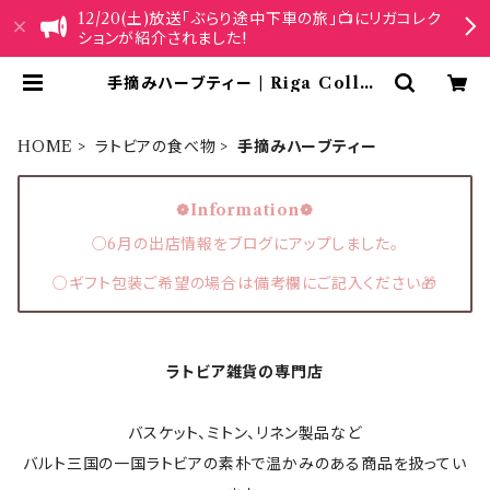
12/20(土)放送「ぶらり途中下車の旅」📺にリガコレク
ションが紹介されました!
手摘みハーブティー | Riga Collec
tion
HOME
ラトビアの食べ物
手摘みハーブティー
❁Information❁
○6月の出店情報をブログにアップしました。
○ギフト包装ご希望の場合は備考欄にご記入ください🎁
ラトビア雑貨の専門店
バスケット、ミトン、リネン製品など
バルト三国の一国ラトビアの素朴で温かみのある商品を扱ってい