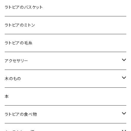
テーブルランナー
キッチンアイテム
ラトビアのバスケット
エプロン
コースター
バッグ
ラトビアのミトン
鍋つかみ
ランチバッグ
ブランケット
クッションカバー
ラトビアの毛糸
ポットホルダー
トートバッグ
ランチョンマット
ハンカチ
アクセサリー
キッチンクロス
ポーチ
白樺ピアス
木のもの
ティーコゼー
白樺ブローチ
白樺コースター
本
ランチョンマット
BALTU ROTAS
白樺ティーマット
ラトビアの食べ物
ピアス