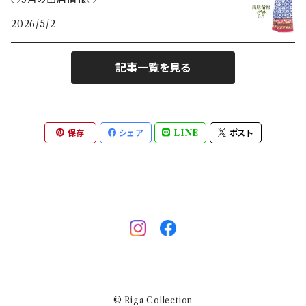
ヘラ
2026/5/2
とり
記事一覧を見る
キツネ
キッチン
保存
シェア
LINE
ポスト
ストライプ
いちご
キノコ
エルク
© Riga Collection