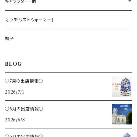
ラトビアのミトンピアス／イヤリング
キッチン雑貨
手摘みハーブティー
キャラクター・柄
ペンダント
くるみ割り
ミトンブロッカー
ライ麦パン
花柄
マウチ(リストウォーマー)
ブローチ
レモン絞り
ジンジャークッキー
いぬ
帽子
カッティングボード
ねこ
BLOG
鍋敷き
ハチ
○7月の出店情報○
トング
2026/7/1
さかな
クリップ
○6月の出店情報○
ハリネズミ
2026/6/8
バターナイフ
ひつじ
○5月の出店情報○