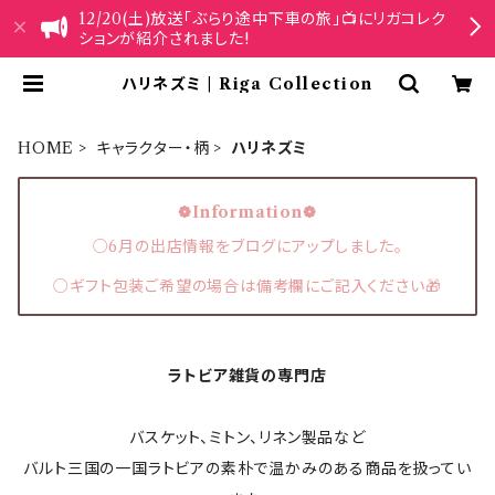
12/20(土)放送「ぶらり途中下車の旅」📺にリガコレク
ションが紹介されました!
ハリネズミ | Riga Collection
HOME
キャラクター・柄
ハリネズミ
❁Information❁
○6月の出店情報をブログにアップしました。
○ギフト包装ご希望の場合は備考欄にご記入ください🎁
ラトビア雑貨の専門店
バスケット、ミトン、リネン製品など
バルト三国の一国ラトビアの素朴で温かみのある商品を扱ってい