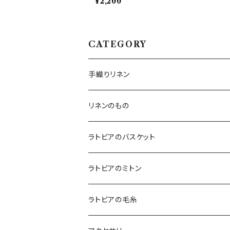
¥2,200
CATEGORY
手織りリネン
テーブルクロス
リネンのもの
テーブルランナー
キッチンアイテム
ラトビアのバスケット
エプロン
コースター
バッグ
ラトビアのミトン
鍋つかみ
ランチバッグ
ブランケット
クッションカバー
ラトビアの毛糸
ポットホルダー
トートバッグ