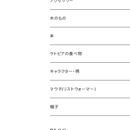
ランチョンマット
ハンカチ
アクセサリー
キッチンクロス
ポーチ
白樺ピアス
木のもの
ティーコゼー
白樺ブローチ
白樺コースター
本
ランチョンマット
BALTU ROTAS
白樺ティーマット
ラトビアの食べ物
ピアス
ラトビアのミトンピアス／イヤリング
キッチン雑貨
手摘みハーブティー
キャラクター・柄
ペンダント
くるみ割り
ミトンブロッカー
ライ麦パン
花柄
マウチ(リストウォーマー)
ブローチ
レモン絞り
ジンジャークッキー
いぬ
帽子
カッティングボード
ねこ