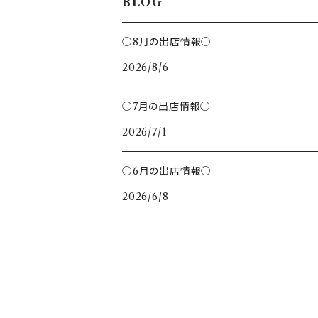
BLOG
鍋敷き
ハチ
○8月の出店情報○
トング
2026/8/6
さかな
クリップ
○7月の出店情報○
ハリネズミ
2026/7/1
バターナイフ
ひつじ
○6月の出店情報○
ヘラ
2026/6/8
とり
キツネ
キッチン