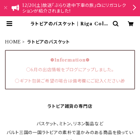
12/20(土)放送「ぶらり途中下車の旅」📺にリガコレク
ションが紹介されました!
ラトビアのバスケット | Riga Colle
ction
HOME
ラトビアのバスケット
❁Information❁
○6月の出店情報をブログにアップしました。
○ギフト包装ご希望の場合は備考欄にご記入ください🎁
ラトビア雑貨の専門店
バスケット、ミトン、リネン製品など
バルト三国の一国ラトビアの素朴で温かみのある商品を扱ってい