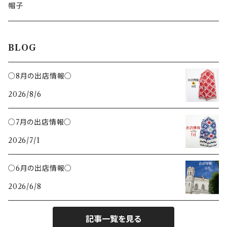
レモン絞り
ジンジャークッキー
いぬ
帽子
カッティングボード
ねこ
BLOG
鍋敷き
ハチ
○8月の出店情報○
トング
2026/8/6
さかな
クリップ
○7月の出店情報○
ハリネズミ
2026/7/1
バターナイフ
ひつじ
○6月の出店情報○
ヘラ
2026/6/8
とり
記事一覧を見る
キツネ