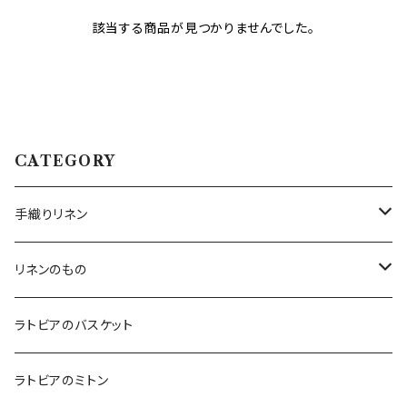
該当する商品が見つかりませんでした。
CATEGORY
手織りリネン
テーブルクロス
リネンのもの
テーブルランナー
キッチンアイテム
ラトビアのバスケット
エプロン
コースター
バッグ
ラトビアのミトン