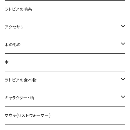
鍋つかみ
ランチバッグ
ブランケット
クッションカバー
ラトビアの毛糸
ポットホルダー
トートバッグ
ランチョンマット
ハンカチ
アクセサリー
キッチンクロス
ポーチ
白樺ピアス
木のもの
ティーコゼー
白樺ブローチ
白樺コースター
本
ランチョンマット
BALTU ROTAS
白樺ティーマット
ラトビアの食べ物
ピアス
ラトビアのミトンピアス／イヤリング
キッチン雑貨
手摘みハーブティー
キャラクター・柄
ペンダント
くるみ割り
ミトンブロッカー
ライ麦パン
花柄
マウチ(リストウォーマー)
ブローチ