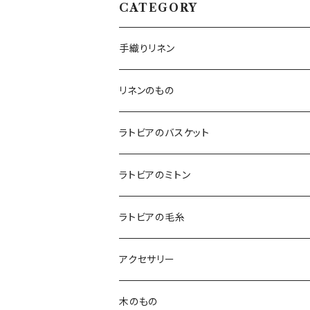
CATEGORY
手織りリネン
テーブルクロス
リネンのもの
テーブルランナー
キッチンアイテム
ラトビアのバスケット
エプロン
コースター
バッグ
ラトビアのミトン
鍋つかみ
ランチバッグ
ブランケット
クッションカバー
ラトビアの毛糸
ポットホルダー
トートバッグ
ランチョンマット
ハンカチ
アクセサリー
キッチンクロス
ポーチ
白樺ピアス
木のもの