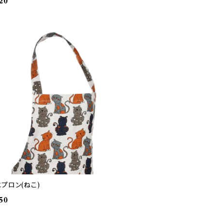
20
プロン(ねこ)
50