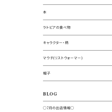
ティーコゼー
白樺ブローチ
白樺コースター
本
ランチョンマット
BALTU ROTAS
白樺ティーマット
ラトビアの食べ物
ピアス
ラトビアのミトンピアス／イヤリング
キッチン雑貨
手摘みハーブティー
キャラクター・柄
ペンダント
くるみ割り
ミトンブロッカー
ライ麦パン
花柄
マウチ(リストウォーマー)
ブローチ
レモン絞り
ジンジャークッキー
いぬ
帽子
カッティングボード
ねこ
BLOG
鍋敷き
ハチ
○7月の出店情報○