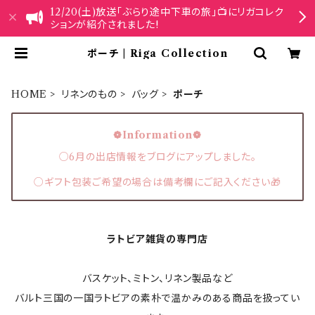
12/20(土)放送「ぶらり途中下車の旅」📺にリガコレク
ションが紹介されました!
ポーチ | Riga Collection
HOME
リネンのもの
バッグ
ポーチ
❁Information❁
○6月の出店情報をブログにアップしました。
○ギフト包装ご希望の場合は備考欄にご記入ください🎁
ラトビア雑貨の専門店
バスケット、ミトン、リネン製品など
バルト三国の一国ラトビアの素朴で温かみのある商品を扱ってい