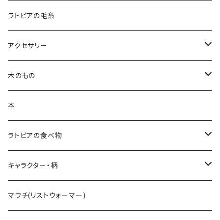
鍋つかみ
ランチバッグ
ブランケット
クッションカバー
ラトビアの毛糸
ポットホルダー
トートバッグ
ランチョンマット
ハンカチ
アクセサリー
キッチンクロス
ポーチ
白樺ピアス
木のもの
ティーコゼー
白樺ブローチ
白樺コースター
本
ランチョンマット
BALTU ROTAS
白樺ティーマット
ラトビアの食べ物
ピアス
ラトビアのミトンピアス／イヤリング
キッチン雑貨
手摘みハーブティー
キャラクター・柄
ペンダント
くるみ割り
ミトンブロッカー
ライ麦パン
花柄
マウチ(リストウォーマー)
ブローチ