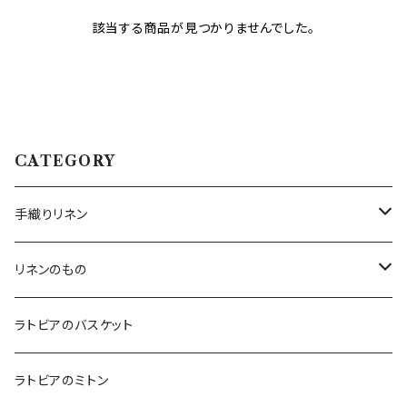
該当する商品が見つかりませんでした。
CATEGORY
手織りリネン
テーブルクロス
リネンのもの
テーブルランナー
キッチンアイテム
ラトビアのバスケット
エプロン
コースター
バッグ
ラトビアのミトン