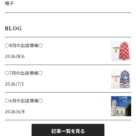
レモン絞り
ジンジャークッキー
いぬ
帽子
カッティングボード
ねこ
BLOG
鍋敷き
ハチ
○8月の出店情報○
トング
2026/8/6
さかな
クリップ
○7月の出店情報○
ハリネズミ
2026/7/1
バターナイフ
ひつじ
○6月の出店情報○
ヘラ
2026/6/8
とり
記事一覧を見る
キツネ