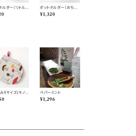
ホルダー（リトルス
ポットホルダー（おちゃ
リー）
め魚）
20
¥1,320
みSサイズ(キノ
ペパーミント
50
¥1,296