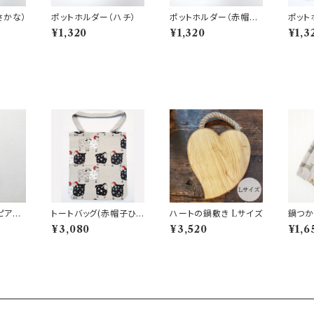
さかな）
ポットホルダー（ハチ）
ポットホルダー（赤帽子
ポット
ひつじ）
トロベ
¥1,320
¥1,320
¥1,3
ピアス
トートバッグ(赤帽子ひつ
ハートの鍋敷き Lサイズ
鍋つか
じ)
コ)
¥3,080
¥3,520
¥1,6