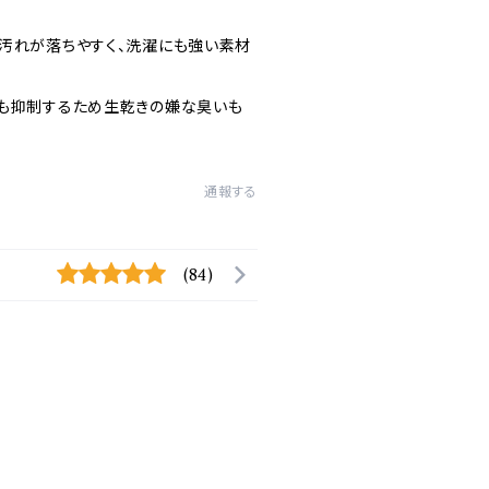
汚れが落ちやすく、洗濯にも強い素材
も抑制するため生乾きの嫌な臭いも
通報する
(84)