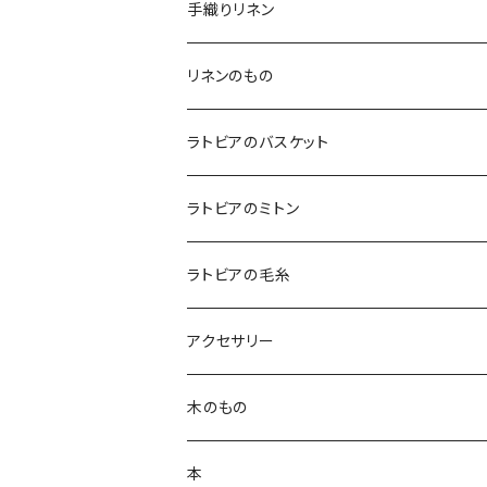
手織りリネン
テーブルクロス
リネンのもの
テーブルランナー
キッチンアイテム
ラトビアのバスケット
エプロン
コースター
バッグ
ラトビアのミトン
鍋つかみ
ランチバッグ
ブランケット
クッションカバー
ラトビアの毛糸
ポットホルダー
トートバッグ
ランチョンマット
ハンカチ
アクセサリー
キッチンクロス
ポーチ
白樺ピアス
木のもの
ティーコゼー
白樺ブローチ
白樺コースター
本