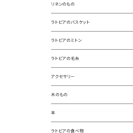
テーブルクロス
リネンのもの
テーブルランナー
キッチンアイテム
ラトビアのバスケット
エプロン
コースター
バッグ
ラトビアのミトン
鍋つかみ
ランチバッグ
ブランケット
クッションカバー
ラトビアの毛糸
ポットホルダー
トートバッグ
ランチョンマット
ハンカチ
アクセサリー
キッチンクロス
ポーチ
白樺ピアス
木のもの
ティーコゼー
白樺ブローチ
白樺コースター
本
ランチョンマット
BALTU ROTAS
白樺ティーマット
ラトビアの食べ物