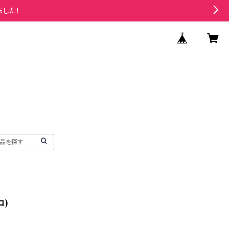
ました!
コ)