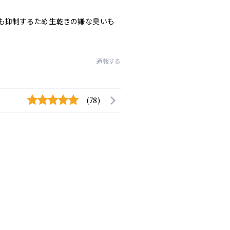
も抑制するため生乾きの嫌な臭いも
通報する
(78)