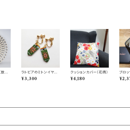
〈放物
ラトビアのミトンイヤリ
クッションカバー（花柄）
ブロッ
ング【1】
¥3,300
¥4,180
¥2,3