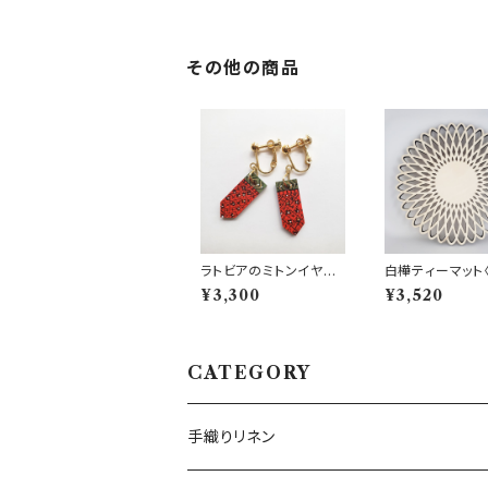
その他の商品
ラトビアのミトンイヤリ
白樺ティーマット
ング【5】
線〉
¥3,300
¥3,520
CATEGORY
手織りリネン