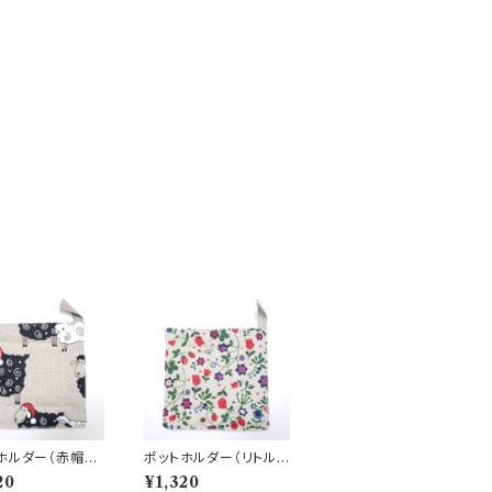
ホルダー（赤帽子
ポットホルダー（リトルス
）
トロベリー）
20
¥1,320