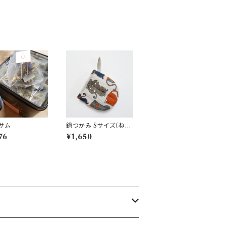
サム
鍋つかみ Sサイズ（ね
こ）
76
¥1,650