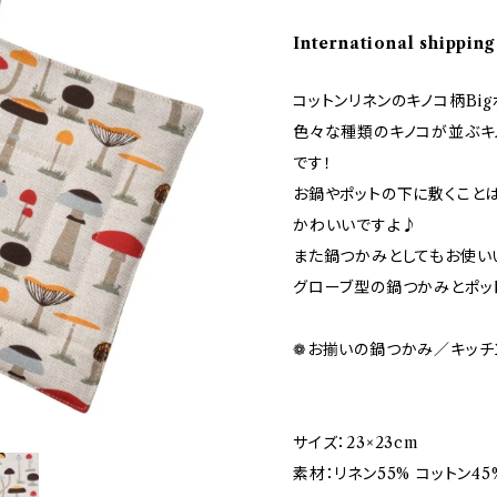
International shipping
コットンリネンのキノコ柄Bi
色々な種類のキノコが並ぶキ
です！
お鍋やポットの下に敷くこと
かわいいですよ♪
また鍋つかみとしてもお使い
グローブ型の鍋つかみとポッ
❁お揃いの鍋つかみ／キッチ
サイズ：23×23cm
素材：リネン55% コットン45