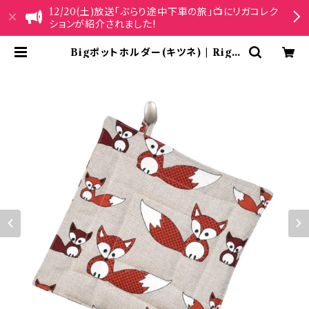
12/20(土)放送「ぶらり途中下車の旅」📺にリガコレク
ションが紹介されました!
Bigポットホルダー(キツネ) | Riga
Collection