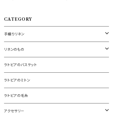
CATEGORY
手織りリネン
テーブルクロス
リネンのもの
テーブルランナー
キッチンアイテム
ラトビアのバスケット
エプロン
コースター
バッグ
ラトビアのミトン
鍋つかみ
ランチバッグ
ブランケット
クッションカバー
ラトビアの毛糸
ポットホルダー
トートバッグ
ランチョンマット
ハンカチ
アクセサリー