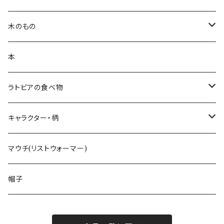
キッチンクロス
ポーチ
白樺ピアス
木のもの
ティーコゼー
白樺ブローチ
白樺コースター
本
ランチョンマット
BALTU ROTAS
白樺ティーマット
ラトビアの食べ物
ピアス
ラトビアのミトンピアス／イヤリング
キッチン雑貨
手摘みハーブティー
キャラクター・柄
ペンダント
くるみ割り
ミトンブロッカー
ライ麦パン
花柄
マウチ(リストウォーマー)
ブローチ
レモン絞り
ジンジャークッキー
いぬ
帽子
カッティングボード
ねこ