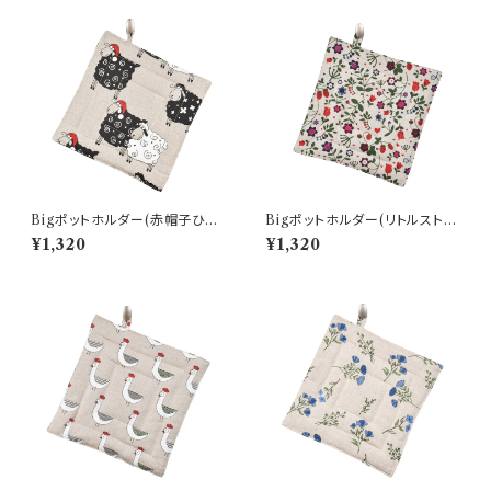
Bigポットホルダー(赤帽子ひつ
Bigポットホルダー(リトルストロ
じ)
ベリー)
¥1,320
¥1,320