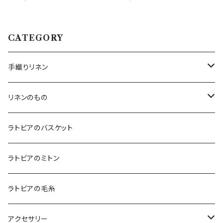
CATEGORY
手織りリネン
テーブルクロス
リネンのもの
テーブルランナー
キッチンアイテム
ラトビアのバスケット
エプロン
コースター
バッグ
ラトビアのミトン
鍋つかみ
ランチバッグ
ブランケット
クッションカバー
ラトビアの毛糸
ポットホルダー
トートバッグ
ランチョンマット
ハンカチ
アクセサリー