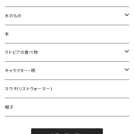
キッチンクロス
ポーチ
白樺ピアス
木のもの
ティーコゼー
白樺ブローチ
白樺コースター
本
ランチョンマット
BALTU ROTAS
白樺ティーマット
ラトビアの食べ物
ピアス
ラトビアのミトンピアス／イヤリング
キッチン雑貨
手摘みハーブティー
キャラクター・柄
ペンダント
くるみ割り
ミトンブロッカー
ライ麦パン
花柄
マウチ(リストウォーマー)
ブローチ
レモン絞り
ジンジャークッキー
いぬ
帽子
カッティングボード
ねこ