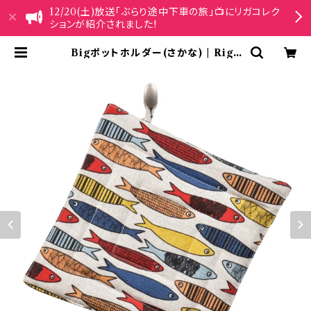
12/20(土)放送「ぶらり途中下車の旅」📺にリガコレク
ションが紹介されました!
Bigポットホルダー(さかな) | Riga
Collection