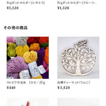
Bigポットホルダー(にわとり)
Bigポットホルダー(ブルーフラ
ワー)
¥1,320
¥1,320
その他の商品
ラトビアの毛糸 1カセ／25ｇ
白樺ティーマット〈りんご〉
¥440
¥3,520